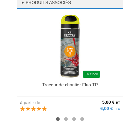
PRODUITS ASSOCIÉS
En stock
Traceur de chantier Fluo TP
5,00 €
à partir de
à parti
HT
6,00 €
TTC