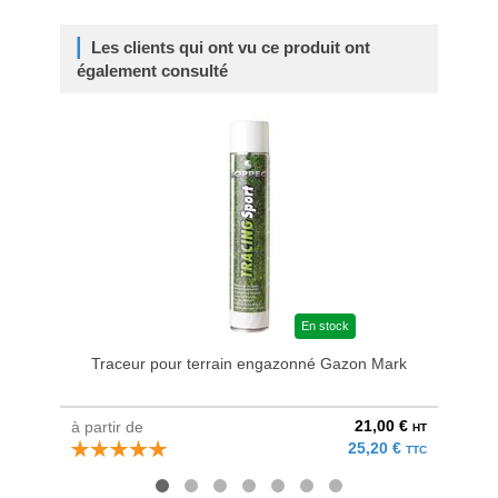
Les clients qui ont vu ce produit ont
également consulté
En stock
Traceur pour terrain engazonné Gazon Mark
21,00 €
à partir de
à parti
HT
25,20 €
TTC