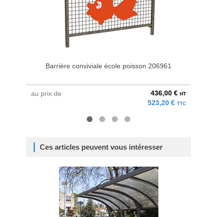
Barrière conviviale école poisson 206961
436,00 €
au prix de
au pri
HT
523,20 €
TTC
Ces articles peuvent vous intéresser