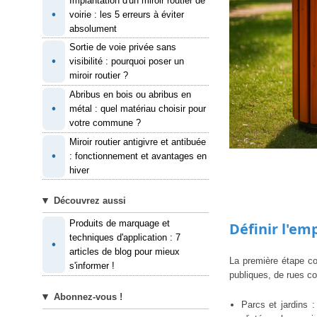
Implantation d'un miroir routier de
•
voirie : les 5 erreurs à éviter
absolument
Sortie de voie privée sans
•
visibilité : pourquoi poser un
miroir routier ?
Abribus en bois ou abribus en
•
métal : quel matériau choisir pour
votre commune ?
Miroir routier antigivre et antibuée
•
: fonctionnement et avantages en
hiver
Découvrez aussi
Produits de marquage et
Définir l'em
techniques d'application : 7
•
articles de blog pour mieux
La première étape con
s'informer !
publiques, de rues c
Abonnez-vous !
Parcs et jardins 