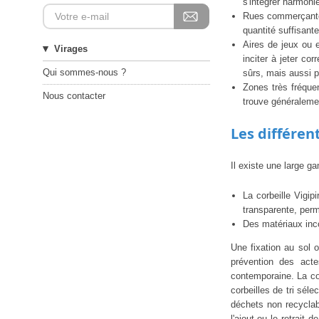
s'intégrer harmon
Rues commerçantes 
quantité suffisant
Aires de jeux ou 
Virages
inciter à jeter c
Qui sommes-nous ?
sûrs, mais aussi pr
Zones très fréquen
Nous contacter
trouve généralemen
Les différen
Il existe une large g
La corbeille Vigip
transparente, perm
Des matériaux inco
Une fixation au sol 
prévention des acte
contemporaine. La cor
corbeilles de tri séle
déchets non recyclab
l'ajout ou le retrai