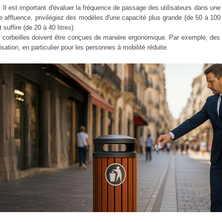
 Il est important d'évaluer la fréquence de passage des utilisateurs dans une 
e affluence, privilégiez des modèles d'une capacité plus grande (de 50 à 100
 suffire (de 20 à 40 litres).
es corbeilles doivent être conçues de manière ergonomique. Par exemple, de
ilisation, en particulier pour les personnes à mobilité réduite.