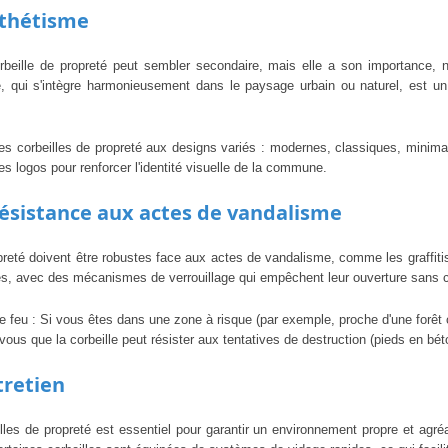
sthétisme
orbeille de propreté peut sembler secondaire, mais elle a son importance, 
e, qui s'intègre harmonieusement dans le paysage urbain ou naturel, est u
es corbeilles de propreté aux designs variés : modernes, classiques, minimal
s logos pour renforcer l'identité visuelle de la commune.
résistance aux actes de vandalisme
preté doivent être robustes face aux actes de vandalisme, comme les graffiti
les, avec des mécanismes de verrouillage qui empêchent leur ouverture sans c
le feu : Si vous êtes dans une zone à risque (par exemple, proche d'une forêt
-vous que la corbeille peut résister aux tentatives de destruction (pieds en bé
tretien
illes de propreté est essentiel pour garantir un environnement propre et agréab