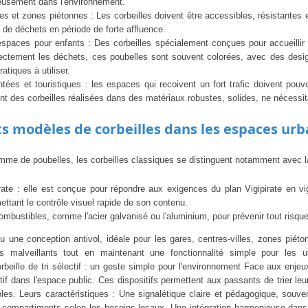
ieusement dans l'environnement.
et zones piétonnes : Les corbeilles doivent être accessibles, résistantes et
e de déchets en période de forte affluence.
espaces pour enfants : Des corbeilles spécialement conçues pour accueillir 
orrectement les déchets, ces poubelles sont souvent colorées, avec des des
atiques à utiliser.
tées et touristiques : les espaces qui recoivent un fort trafic doivent pou
t des corbeilles réalisées dans des matériaux robustes, solides, ne nécessita
ts modèles de corbeilles dans les espaces urb
amme de poubelles, les corbeilles classiques se distinguent notamment avec la co
irate : elle est conçue pour répondre aux exigences du plan Vigipirate en v
ettant le contrôle visuel rapide de son contenu.
mbustibles, comme l'acier galvanisé ou l'aluminium, pour prévenir tout risque
ou une conception antivol, idéale pour les gares, centres-villes, zones pié
s malveillants tout en maintenant une fonctionnalité simple pour les u
beille de tri sélectif : un geste simple pour l'environnement Face aux enjeu
ctif dans l'espace public. Ces dispositifs permettent aux passants de trier leu
les. Leurs caractéristiques : Une signalétique claire et pédagogique, souve
t de compartiments selon les besoins locaux. Une intégration harmonieuse dan