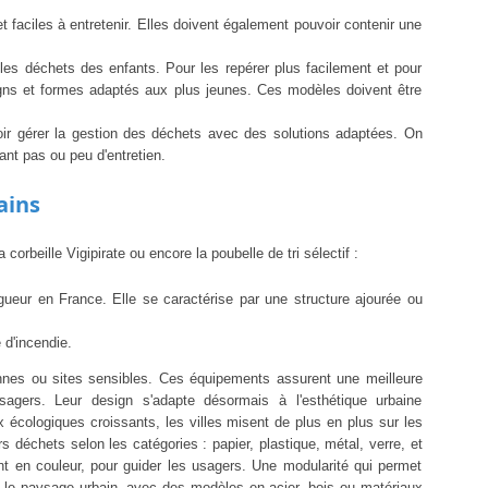
 faciles à entretenir. Elles doivent également pouvoir contenir une
les déchets des enfants. Pour les repérer plus facilement et pour
igns et formes adaptés aux plus jeunes. Ces modèles doivent être
voir gérer la gestion des déchets avec des solutions adaptées. On
nt pas ou peu d'entretien.
ains
rbeille Vigipirate ou encore la poubelle de tri sélectif :
igueur en France. Elle se caractérise par une structure ajourée ou
 d'incendie.
tonnes ou sites sensibles. Ces équipements assurent une meilleure
sagers. Leur design s'adapte désormais à l'esthétique urbaine
x écologiques croissants, les villes misent de plus en plus sur les
rs déchets selon les catégories : papier, plastique, métal, verre, et
nt en couleur, pour guider les usagers. Une modularité qui permet
s le paysage urbain, avec des modèles en acier, bois ou matériaux