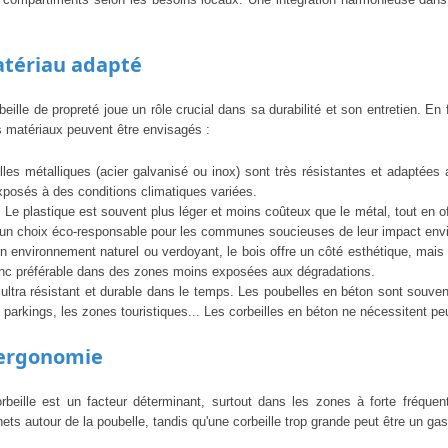
atériau adapté
beille de propreté joue un rôle crucial dans sa durabilité et son entretien. 
s matériaux peuvent être envisagés :
lles métalliques (acier galvanisé ou inox) sont très résistantes et adaptées
posés à des conditions climatiques variées.
: Le plastique est souvent plus léger et moins coûteux que le métal, tout en of
st un choix éco-responsable pour les communes soucieuses de leur impact env
un environnement naturel ou verdoyant, le bois offre un côté esthétique, mais 
donc préférable dans des zones moins exposées aux dégradations.
ultra résistant et durable dans le temps. Les poubelles en béton sont souve
 parkings, les zones touristiques... Les corbeilles en béton ne nécessitent peu
 ergonomie
rbeille est un facteur déterminant, surtout dans les zones à forte fréquenta
ts autour de la poubelle, tandis qu'une corbeille trop grande peut être un gas