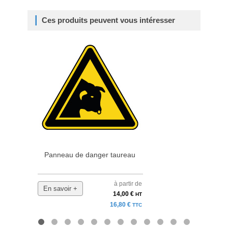
Ces produits peuvent vous intéresser
Panneau de danger taureau
Pa
à partir de
En savoir +
En 
14,00 €
HT
16,80 €
TTC