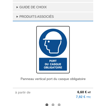
GUIDE DE CHOIX
PRODUITS ASSOCIÉS
Panneau vertical port du casque obligatoire
Pann
6,60 €
à partir de
à parti
HT
7,92 €
TTC