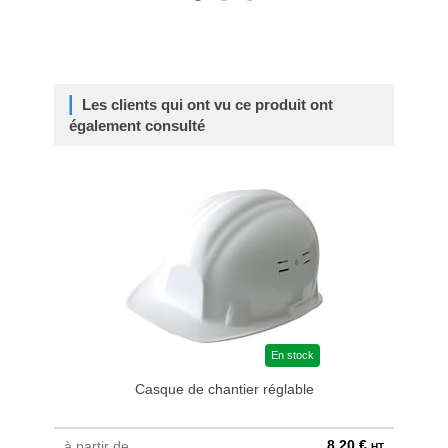
Les clients qui ont vu ce produit ont
également consulté
En stock
Casque de chantier réglable
8,20 €
à partir de
au pri
HT