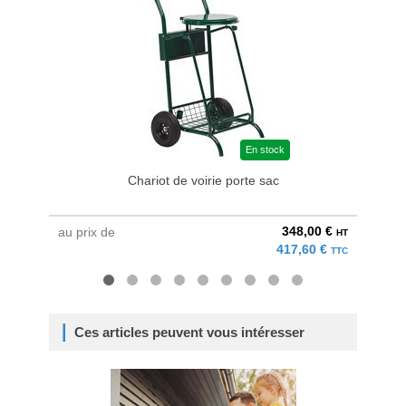
En stock
Chariot de voirie porte sac
348,00 €
au prix de
au pri
HT
417,60 €
TTC
Ces articles peuvent vous intéresser