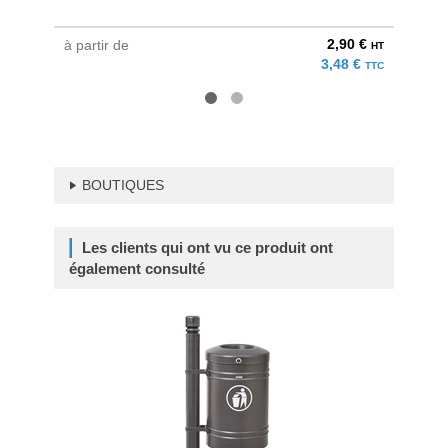
2,90 €
à partir de
au pri
HT
3,48 €
TTC
BOUTIQUES
Les clients qui ont vu ce produit ont
également consulté