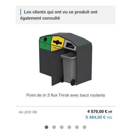
Les clients qui ont vu ce produit ont
également consulté
Point de tri 3 flux Trirok avec bacs roulants
4 570,00 €
au prix de
à parti
HT
5 484,00 €
TTC