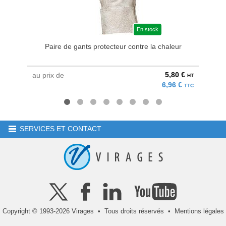
En stock
Paire de gants protecteur contre la chaleur
5,80 €
au prix de
au pri
HT
6,96 €
TTC
SERVICES ET CONTACT
Copyright © 1993-2026 Virages • Tous droits réservés •
Mentions légales