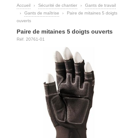
Accueil
›
Sécurité de chantier
›
Gants de travail
›
Gants de maîtrise
›
Paire de mitaines 5 doigts
ouverts
Paire de mitaines 5 doigts ouverts
Réf. 20761-01