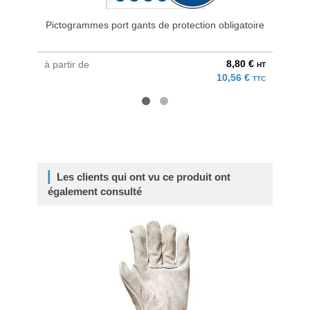
Pictogrammes port gants de protection obligatoire
Pa
8,80 €
à partir de
à parti
HT
10,56 €
TTC
Les clients qui ont vu ce produit ont
également consulté