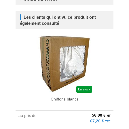
Les clients qui ont vu ce produit ont
également consulté
En stock
Chiffons blancs
56,00 €
au prix de
au pri
HT
67,20 €
TTC