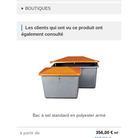
BOUTIQUES
Les clients qui ont vu ce produit ont
également consulté
Bac à sel standard en polyester armé
356,00 €
à partir de
au pri
HT