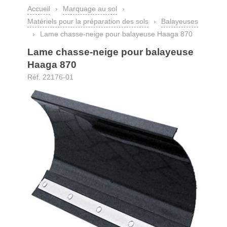
Accueil
›
Marquage au sol
›
Matériels pour la préparation des sols
›
Balayeuses
›
Lame chasse-neige pour balayeuse Haaga 870
Lame chasse-neige pour balayeuse
Haaga 870
Réf. 22176-01