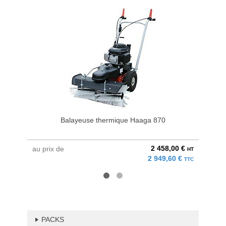
Balayeuse thermique Haaga 870
2 458,00 €
au prix de
au pri
HT
2 949,60 €
TTC
PACKS