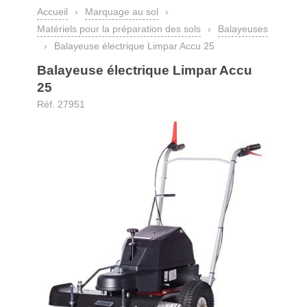
Accueil
›
Marquage au sol
›
Matériels pour la préparation des sols
›
Balayeuses
›
Balayeuse électrique Limpar Accu 25
Balayeuse électrique Limpar Accu
25
Réf. 27951