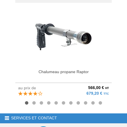
Chalumeau propane Raptor
566,00 €
au prix de
au pri
HT
679,20 €
TTC
SERVICES ET CONTACT