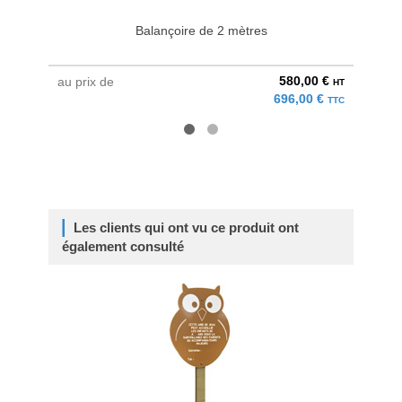
Balançoire de 2 mètres
580,00 €
au prix de
au pri
HT
696,00 €
TTC
Les clients qui ont vu ce produit ont
également consulté