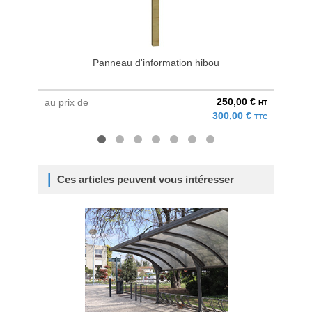
Panneau d'information hibou
250,00 €
au prix de
au pri
HT
300,00 €
TTC
Ces articles peuvent vous intéresser