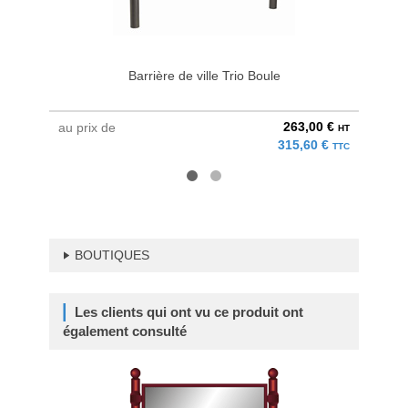
Barrière de ville Trio Boule
P
263,00 €
au prix de
à parti
HT
315,60 €
TTC
BOUTIQUES
Les clients qui ont vu ce produit ont
également consulté