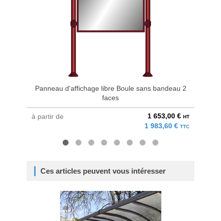
Panneau d'affichage libre Boule sans bandeau 2
Panneau
faces
1 653,00 €
à partir de
à parti
HT
1 983,60 €
TTC
Ces articles peuvent vous intéresser