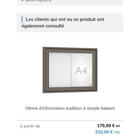
Les clients qui ont vu ce produit ont
également consulté
Vitrine d'information tradition à simple battant
Vi
175,00 €
à partir de
à parti
HT
210,00 €
TTC