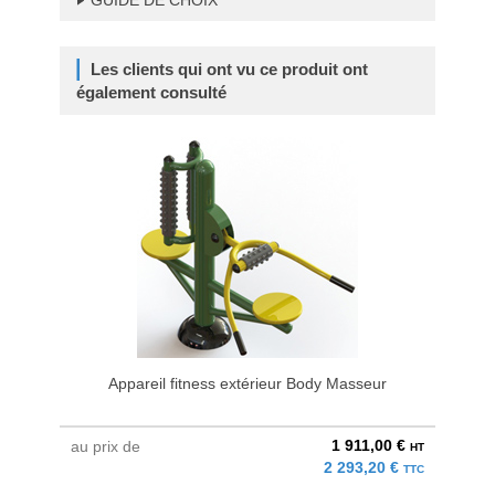
GUIDE DE CHOIX
Les clients qui ont vu ce produit ont
également consulté
Appareil fitness extérieur Body Masseur
Ap
1 911,00 €
au prix de
au pri
HT
2 293,20 €
TTC