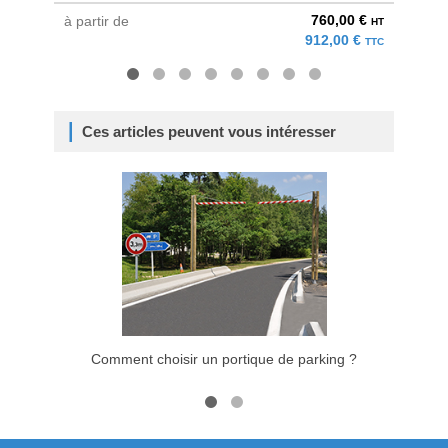
760,00 €
à partir de
à parti
HT
912,00 €
TTC
Ces articles peuvent vous intéresser
Comment choisir un portique de parking ?
Embelli