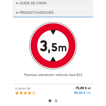
GUIDE DE CHOIX
PRODUITS ASSOCIÉS
Panneau interdiction véhicule haut B12
K
75,00 €
à partir de
au pri
HT
90,00 €
TTC