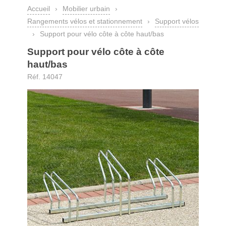
Accueil
›
Mobilier urbain
›
Rangements vélos et stationnement
›
Support vélos
›
Support pour vélo côte à côte haut/bas
Support pour vélo côte à côte
haut/bas
Réf. 14047