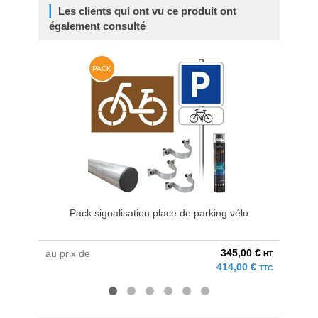
Les clients qui ont vu ce produit ont
également consulté
PACK
Pack signalisation place de parking vélo
345,00 €
au prix de
au pri
HT
414,00 €
TTC