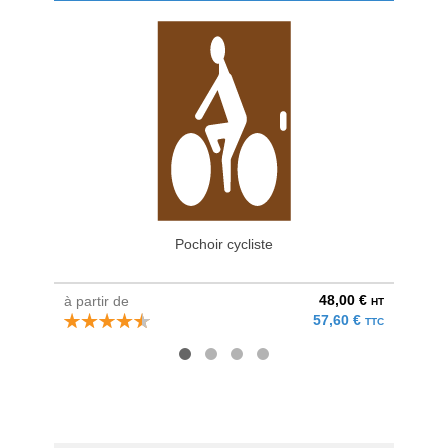
Pochoir cycliste
48,00 €
à partir de
à parti
HT
57,60 €
TTC