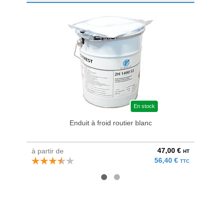
En stock
Enduit à froid routier blanc
47,00 €
à partir de
à parti
HT
56,40 €
TTC