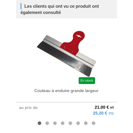
Les clients qui ont vu ce produit ont
également consulté
En stock
Couteau à enduire grande largeur
21,00 €
au prix de
au pri
HT
25,20 €
TTC