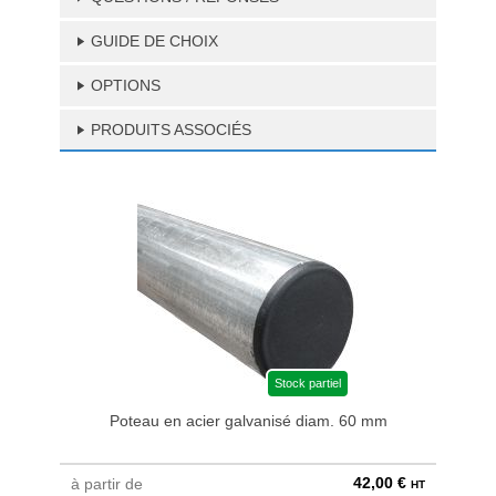
GUIDE DE CHOIX
OPTIONS
PRODUITS ASSOCIÉS
Stock partiel
Poteau en acier galvanisé diam. 60 mm
Bri
42,00 €
à partir de
au pri
HT