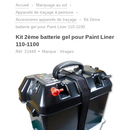
Accueil
›
Marquage au sol
›
Appareils de traçage à peinture
›
Accessoires appareils de traçage
›
Kit 2ème
batterie gel pour Paint Liner 110-1100
Kit 2ème batterie gel pour Paint Liner
110-1100
Réf. 21444 • Marque : Virages