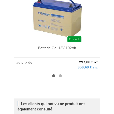
En stock
Batterie Gel 12V 102Ah
297,00 €
au prix de
à parti
HT
356,40 €
TTC
Les clients qui ont vu ce produit ont
également consulté