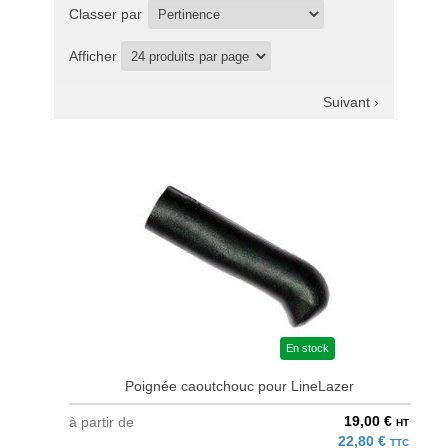
Classer par
Afficher
Suivant ›
En stock
Poignée caoutchouc pour LineLazer
19,00 €
à partir de
HT
22,80 €
TTC