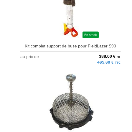
En stock
Kit complet support de buse pour FieldLazer S90
388,00 €
au prix de
HT
465,60 €
TTC