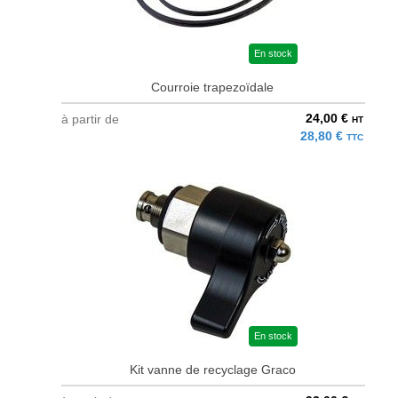
En stock
Courroie trapezoïdale
24,00 €
à partir de
HT
28,80 €
TTC
En stock
Kit vanne de recyclage Graco