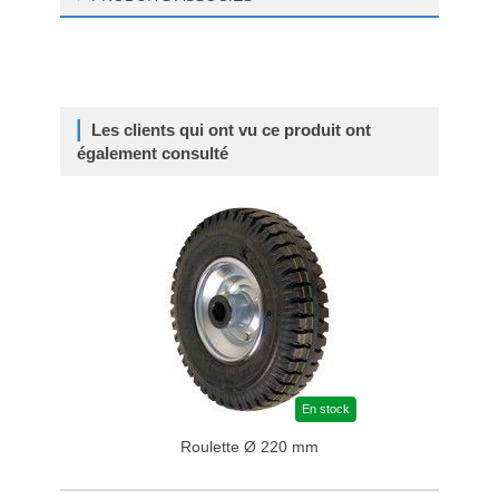
Les clients qui ont vu ce produit ont
également consulté
En stock
Roulette Ø 220 mm
Po