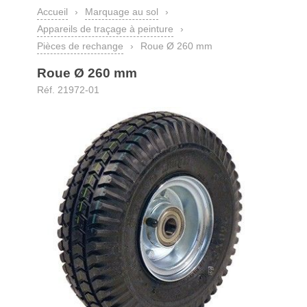
Accueil
›
Marquage au sol
›
Appareils de traçage à peinture
›
Pièces de rechange
›
Roue Ø 260 mm
Roue Ø 260 mm
Réf. 21972-01