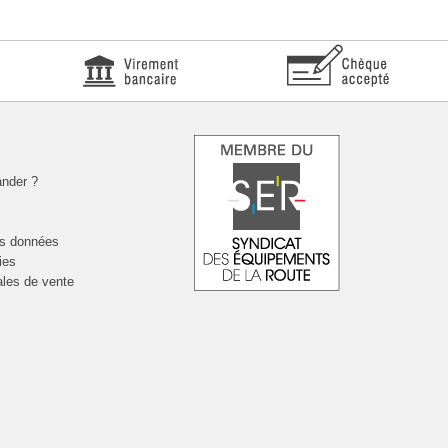
nder ?
es données
ies
ales de vente