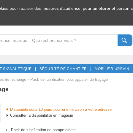
ookies pour réaliser des mesures d'audience, pour améliorer et personnal
T SIGNALÉTIQUE |
SÉCURITÉ DE CHANTIER |
MOBILIER URBAIN 
es de rechange
›
Pack de lubrification pour appareil de traçage
çage
Disponible sous 10 jours pour une livraison à votre adresse
Consulter la disponibilité en magasin
Pack de lubrification de pompe airless