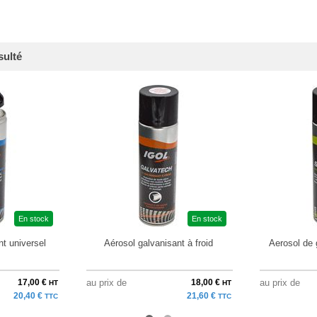
sulté
En stock
En stock
t universel
Aérosol galvanisant à froid
Aerosol de 
17,00 €
au prix de
18,00 €
au prix de
HT
HT
20,40 €
21,60 €
TTC
TTC