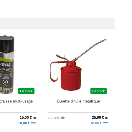
En stock
En stock
graisse multi-usage
Burette d'huile métallique
Lub
15,00 €
au prix de
25,00 €
à parti
HT
HT
18,00 €
30,00 €
TTC
TTC