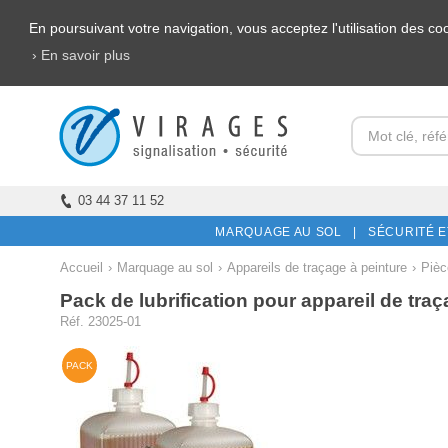
En poursuivant votre navigation, vous acceptez l'utilisation des c
› En savoir plus
03 44 37 11 52
MARQUAGE AU SOL |
SÉCURITÉ E
Accueil
›
Marquage au sol
›
Appareils de traçage à peinture
›
Pièc
Pack de lubrification pour appareil de tra
Réf. 23025-01
PACK