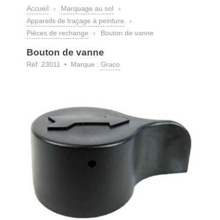
Accueil
›
Marquage au sol
›
Appareils de traçage à peinture
›
Pièces de rechange
›
Bouton de vanne
Bouton de vanne
Réf. 23011 • Marque :
Graco