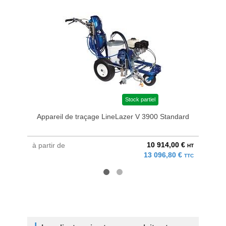
Stock partiel
Appareil de traçage LineLazer V 3900 Standard
Appa
10 914,00 €
à partir de
à parti
HT
13 096,80 €
TTC