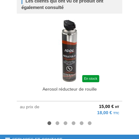
Les clients qui ont vu ce produit ont
également consulté
En stock
Aerosol réducteur de rouille
15,00 €
au prix de
au pri
HT
18,00 €
TTC