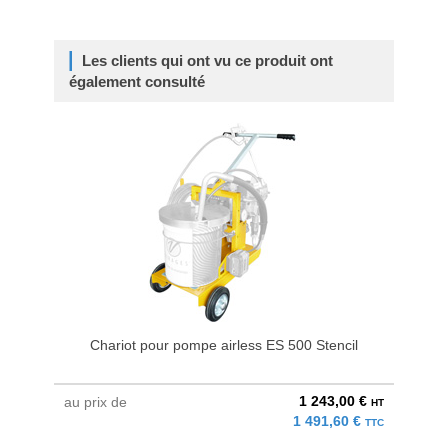
Les clients qui ont vu ce produit ont
également consulté
Chariot pour pompe airless ES 500 Stencil
Ch
1 243,00 €
au prix de
au pri
HT
1 491,60 €
TTC