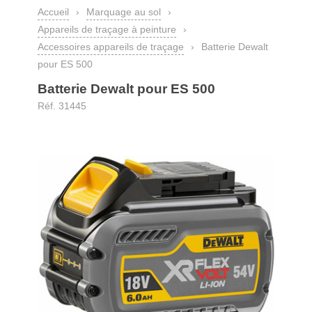
Accueil
›
Marquage au sol
›
Appareils de traçage à peinture
›
Accessoires appareils de traçage
›
Batterie Dewalt
pour ES 500
Batterie Dewalt pour ES 500
Réf. 31445