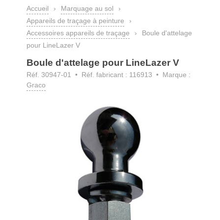
Accueil
›
Marquage au sol
›
Appareils de traçage à peinture
›
Accessoires appareils de traçage
›
Boule d'attelage
pour LineLazer V
Boule d'attelage pour LineLazer V
Réf. 30947-01
• Réf. fabricant : 116913 • Marque :
Graco