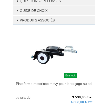
QUESTIONS / RÉPONSES
GUIDE DE CHOIX
PRODUITS ASSOCIÉS
En stock
Plateforme motorisée movy pour le traçage au sol
3 590,00 €
au prix de
à parti
HT
4 308,00 €
TTC