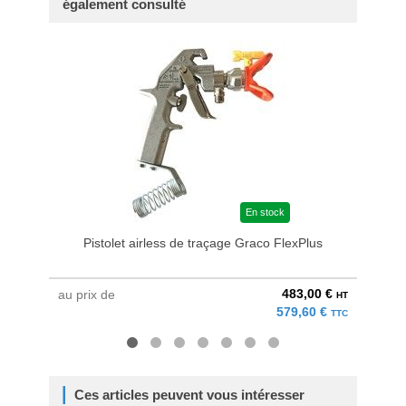
également consulté
En stock
Pistolet airless de traçage Graco FlexPlus
483,00 €
au prix de
au pri
HT
579,60 €
TTC
Ces articles peuvent vous intéresser