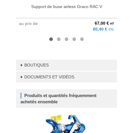
Support de buse airless Graco RAC V
Buse
67,00 €
au prix de
à parti
HT
80,40 €
TTC
BOUTIQUES
DOCUMENTS ET VIDÉOS
Produits et quantités fréquemment
achetés ensemble