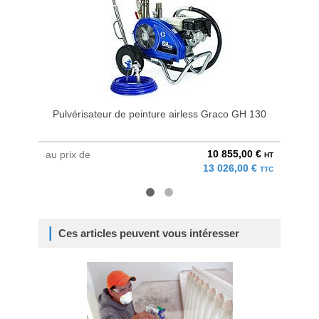
Pulvérisateur de peinture airless Graco GH 130
Pulvéri
10 855,00 €
au prix de
au pri
HT
13 026,00 €
TTC
Ces articles peuvent vous intéresser