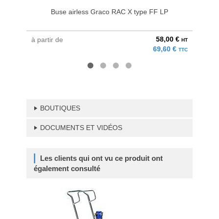
Buse airless Graco RAC X type FF LP
58,00 €
à partir de
au pri
HT
69,60 €
TTC
BOUTIQUES
DOCUMENTS ET VIDÉOS
Les clients qui ont vu ce produit ont
également consulté