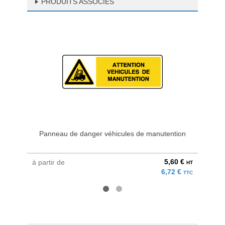
PRODUITS ASSOCIÉS
Panneau de danger véhicules de manutention
P
5,60 €
à partir de
à parti
HT
6,72 €
TTC