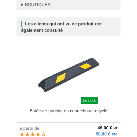
BOUTIQUES
Les clients qui ont vu ce produit ont
également consulté
En stock
Butée de parking en caoutchouc recyclé
49,00 €
à partir de
à parti
HT
58,80 €
TTC