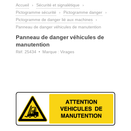
Accueil
›
Sécurité et signalétique
›
Pictogramme sécurité
›
Pictogramme danger
›
Pictogramme de danger lié aux machines
›
Panneau de danger véhicules de manutention
Panneau de danger véhicules de
manutention
Réf. 25434 • Marque : Virages