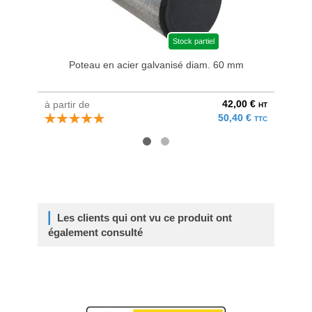
Stock partiel
Poteau en acier galvanisé diam. 60 mm
Bri
42,00 €
à partir de
au pri
HT
50,40 €
TTC
Les clients qui ont vu ce produit ont
également consulté