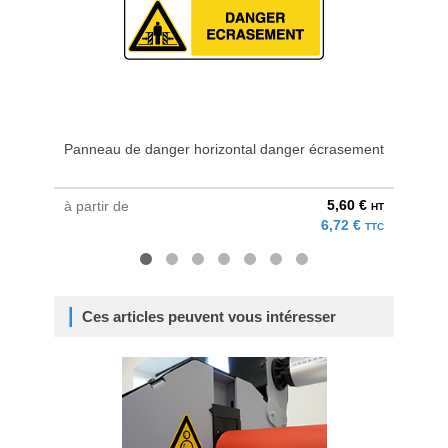
Panneau de danger horizontal danger écrasement
Pa
5,60 €
à partir de
à parti
HT
6,72 €
TTC
Ces articles peuvent vous intéresser