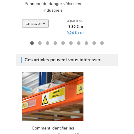
Panneau de danger véhicules
Pan
industriels
à partir de
En savoir +
En 
7,70 €
HT
9,24 €
TTC
Ces articles peuvent vous intéresser
Comment identifier les