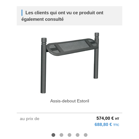
Les clients qui ont vu ce produit ont
également consulté
Assis-debout Estoril
C
574,00 €
au prix de
à parti
HT
688,80 €
TTC