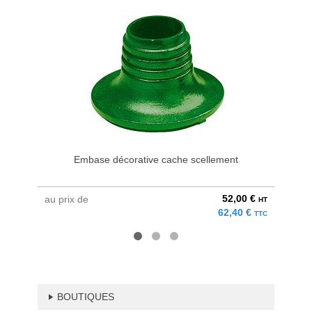
Embase décorative cache scellement
52,00 €
au prix de
à parti
HT
62,40 €
TTC
BOUTIQUES