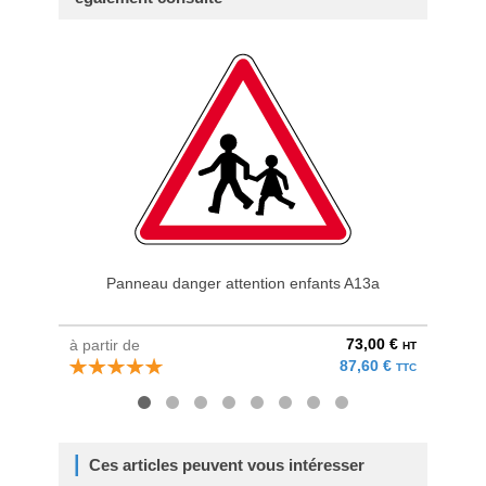
Panneau danger attention enfants A13a
73,00 €
à partir de
à parti
HT
87,60 €
TTC
Ces articles peuvent vous intéresser