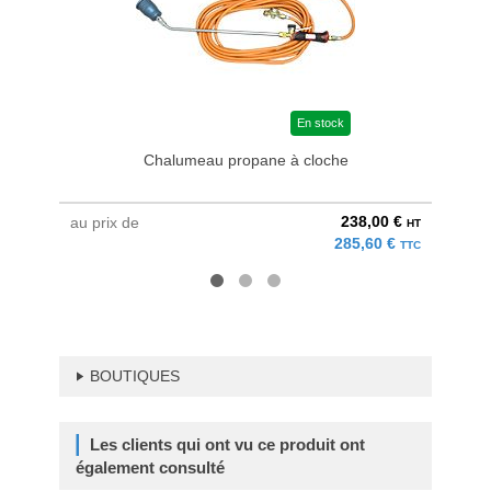
En stock
Chalumeau propane à cloche
238,00 €
au prix de
au pri
HT
285,60 €
TTC
BOUTIQUES
Les clients qui ont vu ce produit ont
également consulté