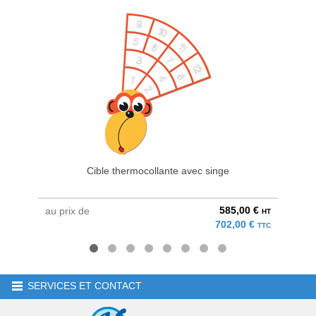
Cible thermocollante avec singe
585,00 €
au prix de
au pri
HT
702,00 €
TTC
SERVICES ET CONTACT