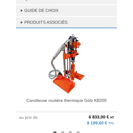
GUIDE DE CHOIX
PRODUITS ASSOCIÉS
Carotteuse routière thermique Gölz KB200
6 833,00 €
au prix de
à parti
HT
8 199,60 €
TTC