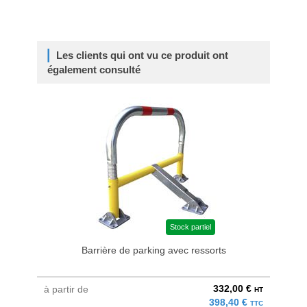
Les clients qui ont vu ce produit ont
également consulté
Stock partiel
Barrière de parking avec ressorts
Bar
332,00 €
à partir de
au pri
HT
398,40 €
TTC