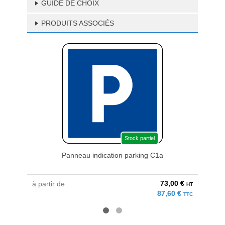
GUIDE DE CHOIX
PRODUITS ASSOCIÉS
Stock partiel
Panneau indication parking C1a
Pann
73,00 €
à partir de
à parti
HT
87,60 €
TTC