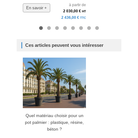
à partir de
En savoir +
En 
2 030,00 €
HT
2 436,00 €
TTC
Ces articles peuvent vous intéresser
Quel matériau choisir pour un
Comm
pot palmier : plastique, résine,
palmi
béton ?