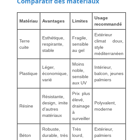
Comparatif des matériaux
Usage
Matériau
Avantages
Limites
recommandé
Extérieur
Esthétique,
Fragile,
Terre
climat doux,
respirante,
sensible
cuite
style
stable
au gel
méditerranéen
Moins
Léger,
Intérieur,
noble,
Plastique
économique,
balcon, jeunes
sensible
varié
palmiers
aux UV
Prix plus
Résistante,
élevé,
design, imite
Polyvalent,
Résine
drainage
d'autres
moderne
à
matériaux
surveiller
Robuste,
Très
Extérieur,
Béton
durable, très
lourd,
palmiers