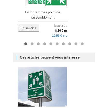
Pictogrammes point de
Pa
rassemblement
à partir de
En savoir +
En 
8,80 €
HT
10,56 €
TTC
Ces articles peuvent vous intéresser