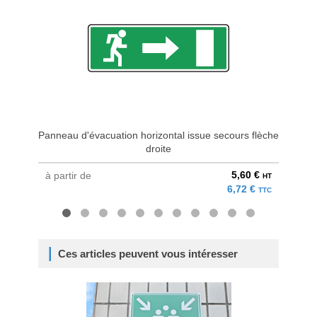
Panneau d'évacuation horizontal issue secours flèche
Panneau
droite
5,60 €
à partir de
à parti
HT
6,72 €
TTC
Ces articles peuvent vous intéresser