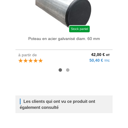
Stock partiel
Poteau en acier galvanisé diam. 60 mm
Bri
42,00 €
à partir de
au pri
HT
50,40 €
TTC
Les clients qui ont vu ce produit ont
également consulté