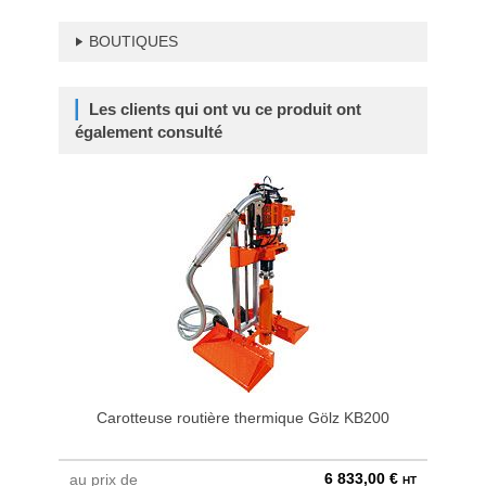
BOUTIQUES
Les clients qui ont vu ce produit ont
également consulté
Carotteuse routière thermique Gölz KB200
6 833,00 €
au prix de
à parti
HT