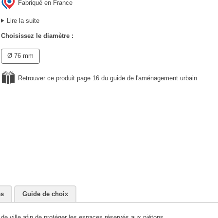
Fabriqué en France
Lire la suite
Choisissez le diamètre :
Ø 76 mm
Retrouver ce produit page 16 du guide de l'aménagement urbain
es
Guide de choix
 de ville afin de protéger les espaces réservés aux piétons.