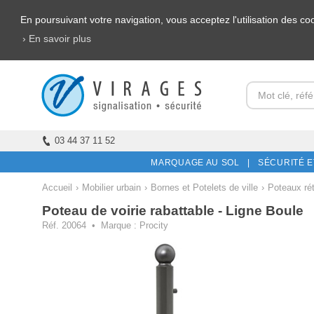
En poursuivant votre navigation, vous acceptez l'utilisation des c
› En savoir plus
03 44 37 11 52
MARQUAGE AU SOL |
SÉCURITÉ E
Accueil
›
Mobilier urbain
›
Bornes et Potelets de ville
›
Poteaux rét
Poteau de voirie rabattable - Ligne Boule
Réf. 20064 • Marque :
Procity