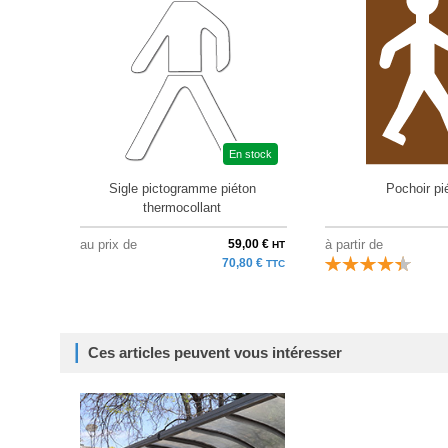
En stock
Sigle pictogramme piéton
Pochoir pi
thermocollant
au prix de
59,00 €
à partir de
HT
70,80 €
TTC
Ces articles peuvent vous intéresser