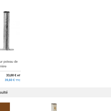
ur poteau de
rière
33,00 €
HT
39,60 €
TTC
sulté