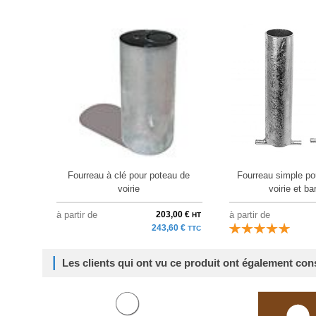
Fourreau à clé pour poteau de
Fourreau simple po
voirie
voirie et bar
à partir de
203,00 €
à partir de
HT
243,60 €
TTC
Les clients qui ont vu ce produit ont également con