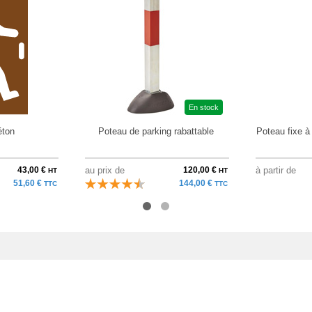
En stock
éton
Poteau de parking rabattable
Poteau fixe à
43,00 €
au prix de
120,00 €
à partir de
HT
HT
51,60 €
144,00 €
TTC
TTC