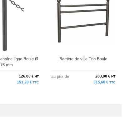
 chaîne ligne Boule Ø
Barrière de ville Trio Boule
Barr
76 mm
126,00 €
au prix de
263,00 €
à parti
HT
HT
151,20 €
315,60 €
TTC
TTC