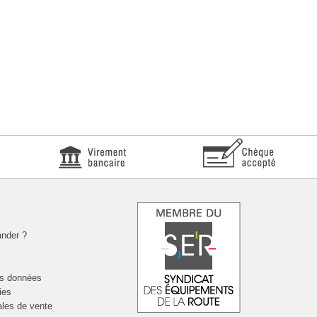
nder ?
es données
ies
ales de vente