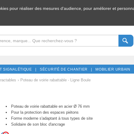
ookies pour réaliser des mesures d'audience, pour améliorer et personnal
T SIGNALÉTIQUE |
SÉCURITÉ DE CHANTIER |
MOBILIER URBAIN 
ractables
›
Poteau de voirie rabattable - Ligne Boule
Poteau de voirie rabattable en acier Ø 76 mm
Pour la protection des espaces piétons
Forme moderne s'adaptant à tous types de site
Solidaire de son bloc d'ancrage