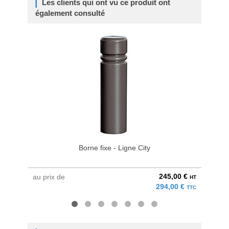
Les clients qui ont vu ce produit ont
également consulté
Borne fixe - Ligne City
Ba
245,00 €
au prix de
à parti
HT
294,00 €
TTC