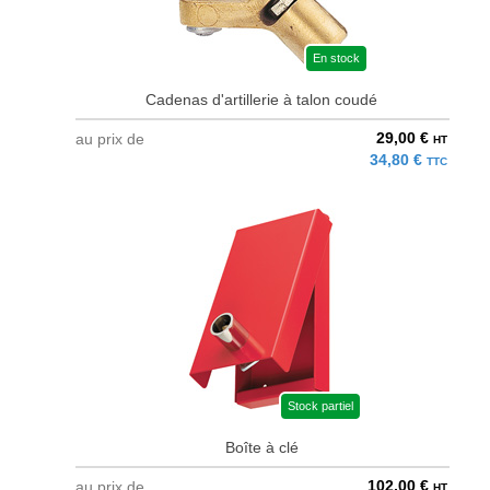
En stock
Cadenas d'artillerie à talon coudé
29,00 €
au prix de
HT
34,80 €
TTC
Stock partiel
Boîte à clé
102,00 €
au prix de
HT