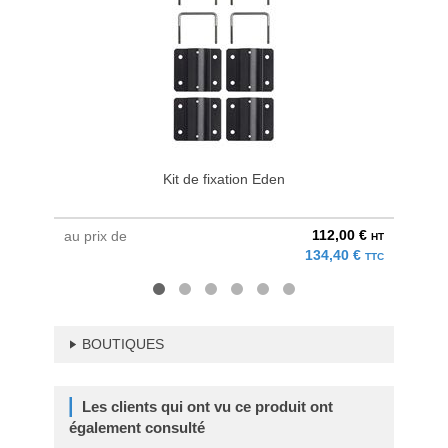
Kit de fixation Eden
Sa
112,00 €
au prix de
à parti
HT
134,40 €
TTC
BOUTIQUES
Les clients qui ont vu ce produit ont
également consulté