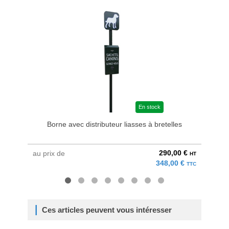
En stock
Borne avec distributeur liasses à bretelles
290,00 €
au prix de
au pri
HT
348,00 €
TTC
Ces articles peuvent vous intéresser