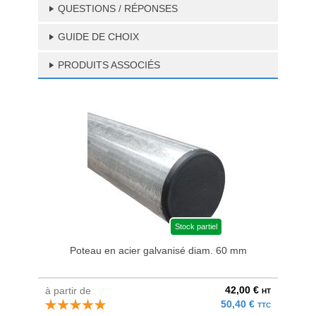
QUESTIONS / RÉPONSES
GUIDE DE CHOIX
PRODUITS ASSOCIÉS
Stock partiel
Poteau en acier galvanisé diam. 60 mm
Bri
42,00 €
à partir de
au pri
HT
50,40 €
TTC