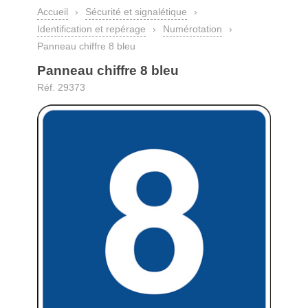
Accueil
›
Sécurité et signalétique
›
Identification et repérage
›
Numérotation
›
Panneau chiffre 8 bleu
Panneau chiffre 8 bleu
Réf. 29373