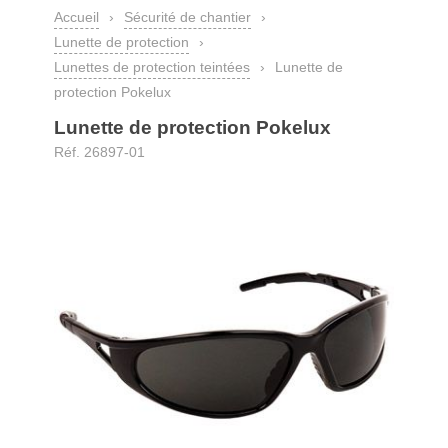
Accueil
›
Sécurité de chantier
›
Lunette de protection
›
Lunettes de protection teintées
›
Lunette de
protection Pokelux
Lunette de protection Pokelux
Réf. 26897-01