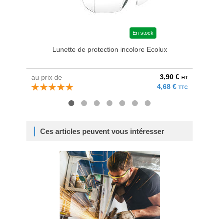
En stock
Lunette de protection incolore Ecolux
3,90 €
au prix de
au pri
HT
4,68 €
TTC
Ces articles peuvent vous intéresser