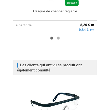
En stock
Casque de chantier réglable
8,20 €
à partir de
au pri
HT
9,84 €
TTC
Les clients qui ont vu ce produit ont
également consulté