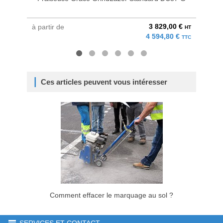
3 829,00 €
à partir de
au pri
HT
4 594,80 €
TTC
Ces articles peuvent vous intéresser
Comment effacer le marquage au sol ?