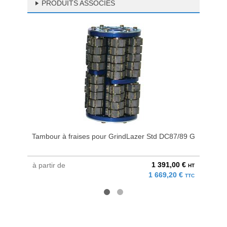
PRODUITS ASSOCIÉS
Tambour à fraises pour GrindLazer Std DC87/89 G
Tambour
1 391,00 €
à partir de
à parti
HT
1 669,20 €
TTC