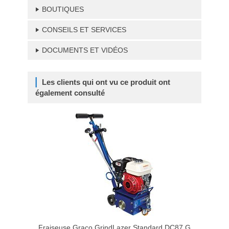
BOUTIQUES
CONSEILS ET SERVICES
DOCUMENTS ET VIDÉOS
Les clients qui ont vu ce produit ont
également consulté
Fraiseuse Graco GrindLazer Standard DC87 G
Fr