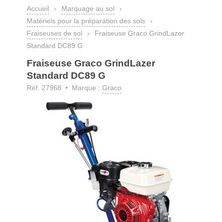
Accueil
›
Marquage au sol
›
Matériels pour la préparation des sols
›
Fraiseuses de sol
›
Fraiseuse Graco GrindLazer
Standard DC89 G
Fraiseuse Graco GrindLazer
Standard DC89 G
Réf. 27968 • Marque :
Graco